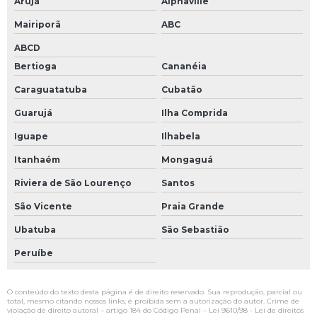
Arujá
Alphaville
Mairiporã
ABC
ABCD
Bertioga
Cananéia
Caraguatatuba
Cubatão
Guarujá
Ilha Comprida
Iguape
Ilhabela
Itanhaém
Mongaguá
Riviera de São Lourenço
Santos
São Vicente
Praia Grande
Ubatuba
São Sebastião
Peruíbe
O conteúdo do texto desta página é de direito reservado. Sua reprodução, parcial ou
total, mesmo citando nossos links, é proibida sem a autorização do autor. Crime de
violação de direito autoral – artigo 184 do Código Penal –
Lei 9610/98 - Lei de direitos