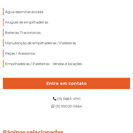
Água desmineralizada
Aluguel de empilhadeiras
Baterias Tracionárias
Manutenção de empilhadeiras / Paleteiras
Peças / Acessórios
Empilhadeiras / Paleteiras - Vendas e locações
Entre em contato
(11) 3683-4791
(11) 95029-9664
Páginas relacionadas