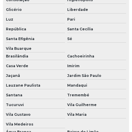
Glicério
Liberdade
Luz
Pari
República
Santa Cecília
Santa Efigênia
Sé
Vila Buarque
Brasilândia
Cachoeirinha
Casa Verde
Imirim
Jaçanã
Jardim São Paulo
Lauzane Paulista
Mandaqui
Santana
Tremembé
Tucuruvi
Vila Guilherme
Vila Gustavo
Vila Maria
Vila Medeiros
Água Branca
Bairro do Limão