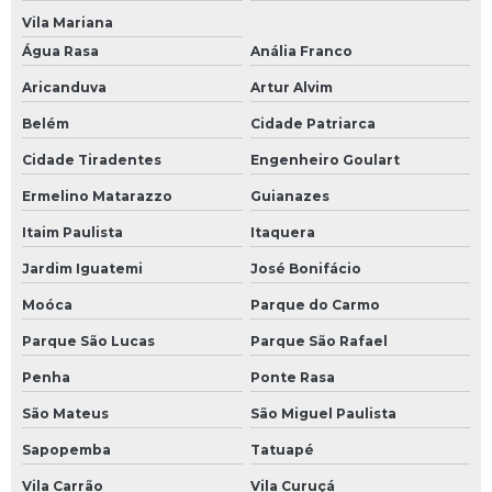
Vila Mariana
Água Rasa
Anália Franco
Aricanduva
Artur Alvim
Belém
Cidade Patriarca
Cidade Tiradentes
Engenheiro Goulart
Ermelino Matarazzo
Guianazes
Itaim Paulista
Itaquera
Jardim Iguatemi
José Bonifácio
Moóca
Parque do Carmo
Parque São Lucas
Parque São Rafael
Penha
Ponte Rasa
São Mateus
São Miguel Paulista
Sapopemba
Tatuapé
Vila Carrão
Vila Curuçá