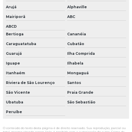
Arujá
Alphaville
Mairiporã
ABC
ABCD
Bertioga
Cananéia
Caraguatatuba
Cubatão
Guarujá
Ilha Comprida
Iguape
Ilhabela
Itanhaém
Mongaguá
Riviera de São Lourenço
Santos
São Vicente
Praia Grande
Ubatuba
São Sebastião
Peruíbe
O conteúdo do texto desta página é de direito reservado. Sua reprodução, parcial ou
total, mesmo citando nossos links, é proibida sem a autorização do autor. Crime de