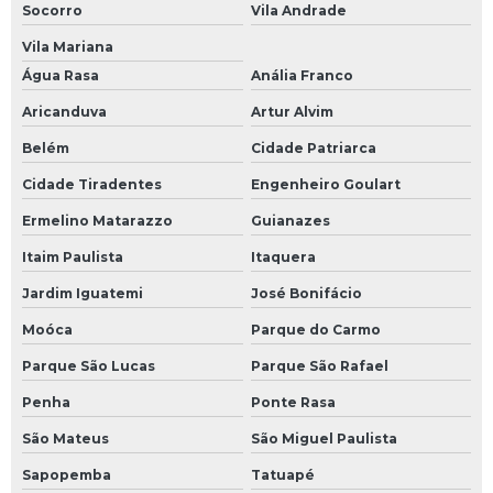
Socorro
Vila Andrade
Vila Mariana
Água Rasa
Anália Franco
Aricanduva
Artur Alvim
Belém
Cidade Patriarca
Cidade Tiradentes
Engenheiro Goulart
Ermelino Matarazzo
Guianazes
Itaim Paulista
Itaquera
Jardim Iguatemi
José Bonifácio
Moóca
Parque do Carmo
Parque São Lucas
Parque São Rafael
Penha
Ponte Rasa
São Mateus
São Miguel Paulista
Sapopemba
Tatuapé