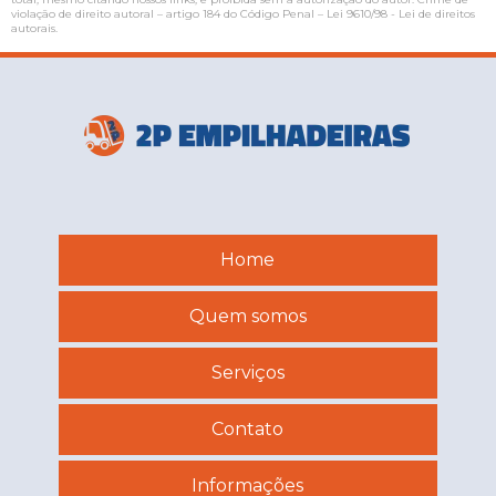
violação de direito autoral – artigo 184 do Código Penal –
Lei 9610/98 - Lei de direitos
autorais
.
Home
Quem somos
Serviços
Contato
Informações