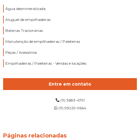
Água desmineralizada
Aluguel de empilhadeiras
Baterias Tracionárias
Manutenção de empilhadeiras / Paleteiras
Peças / Acessórios
Empilhadeiras / Paleteiras - Vendas e locações
Entre em contato
(11) 3683-4791
(11) 95029-9664
Páginas relacionadas