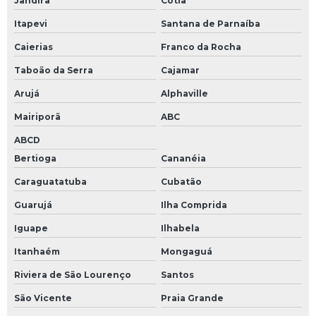
Jandira
Cotia
Itapevi
Santana de Parnaíba
Caierias
Franco da Rocha
Taboão da Serra
Cajamar
Arujá
Alphaville
Mairiporã
ABC
ABCD
Bertioga
Cananéia
Caraguatatuba
Cubatão
Guarujá
Ilha Comprida
Iguape
Ilhabela
Itanhaém
Mongaguá
Riviera de São Lourenço
Santos
São Vicente
Praia Grande