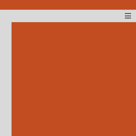
(11) 3683-479
Água desminer
água desmineralizada 20l
água desmineraliza
água desmineralizada preço em são pau
Aluguel de empi
Alugar empilhadeira sp
Aluguel de 
Aluguel de empilhadeira osasco
Alu
Aluguel de empilhadeiras em sp
A
Locação de empilhadeira elétrica em são pa
Locação de empilhadeira retrátil
Baterias Traci
Bateria tracionária
Bateria tracionár