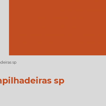
Vendas de peças par
Empilhadeiras / Paleteiras
Empresa de empilhadeira aluguel
Em
Empresas de empilhadeiras em sp
Ond
Onde comprar paleteira em sp
Paleteira ma
Paleteira manual hidráulica
Paleteira manu
Paleteira transpalete manual
Venda de pa
eiras sp
ilhadeiras sp