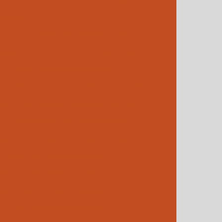
sórios
buidor de peças para empilhadeira
adeira
Filtro de oleo empilhadeira
a
Garfo para empilhadeira
a empilhadeira
Lubrificante empilhadeira
ra
Mangueira para empilhadeira
eo lubrificante para empilhadeira
para transmissão de empilhadeira
Peças para empilhadeira glp
ra empilhadeiras em são paulo
Retrovisor de empilhadeira
Roda para empilhadeira