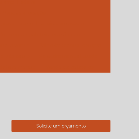
a empilhadeira
 - Vendas e locações
presa de empilhadeiras em osasco
e comprar paleteira em são paulo
nual a venda
Paleteira manual compra
al são paulo
Paleteira manual usada
leteira manual
Venda de paleteiras
Solicite um orçamento