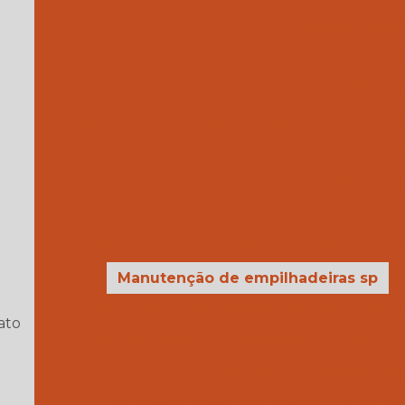
Bateria tracio
Manutenção de empilhade
Cinto de segurança para empilhadeir
Conserto de empilhadeira elétrica
Conserto de 
Empilhadeira manutenção
Empresa 
Empresas de reforma de empilhadeiras
Manutenção de empilhadeira a combustão
Manutenção de empilhadeira elétrica
M
Manutenção de empilhadeiras sp
Manutenção de paleteira manual
Manut
ato
Manutenção preventiva empilhadeira elétrica
Plano de manutenção empilhadeira
Reforma de empilhadeiras sp
Serviço