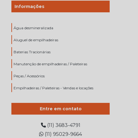
Informações
Água desmineralizada
Aluguel de empilhadeiras
Baterias Tracionárias
Manutenção de empilhadeiras / Paleteiras
Peças / Acessórios
Empilhadeiras / Paleteiras - Vendas e locações
Entre em contato
(11) 3683-4791
(11) 95029-9664