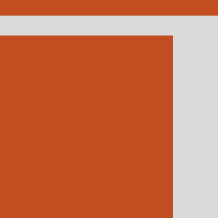
1
(11) 95029-9664
evandro@2pempilhadeiras.com.br
alizada
da 5l
água desmineralizada onde vende
lo
água desmineralizada venda
lhadeiras
empilhadeira elétrica são paulo
guel de empilhadeira são paulo
ssistência técnica empilhadeira
ulo
Locação de empilhadeira osasco
Locação de transpaleteira
onárias
ia 24v
Bateria tracionária 36v