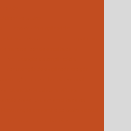
nária 48v
iras / Paleteiras
a
Conserto de empilhadeira
paleteira elétrica
Conserto de paleteiras
de manutenção de empilhadeira
Manutenção de empilhadeira
Manutenção de empilhadeira a gás
anutenção de empilhadeira manual
Manutenção de paleteira elétrica
enção preventiva em empilhadeiras
Manutenção preventiva paleteira manual
Reforma de empilhadeiras
s de manutenção de empilhadeiras