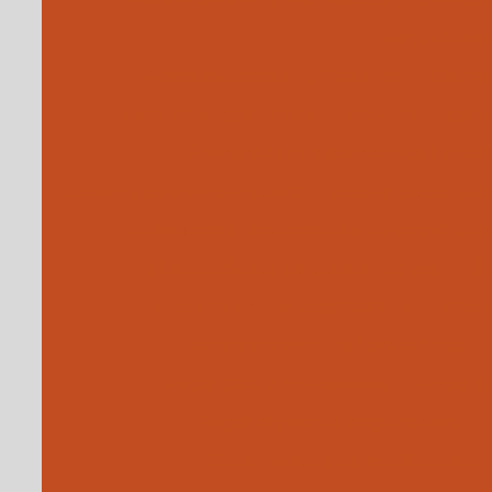
Peças / Aces
Acessórios para empilhadeiras
Distri
Farol de empilhadeira
Filtro de empilh
Fornecedor de peças empilhadeir
Lanterna para empilhadeira
Loja de peças par
Lubrificante para corrente de empilhadei
óleo hidráulico para empilhadeira
ól
óleo para motor empilhadeira
óleo 
Peças para empilhadeira elétrica
Peças para empilhadeiras
Peças pa
Peças reposição empilhadeira
Roda maciça para empilhadeira