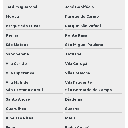
Jardim Iguatemi
José Bonifácio
Moóca
Parque do Carmo
Parque São Lucas
Parque São Rafael
Penha
Ponte Rasa
São Mateus
São Miguel Paulista
Sapopemba
Tatuapé
Vila Carrão
Vila Curuçá
Vila Esperança
Vila Formosa
Vila Matilde
Vila Prudente
São Caetano do sul
São Bernardo do Campo
Santo André
Diadema
Guarulhos
Suzano
Ribeirão Pires
Mauá
Embu
Embu Guaçú