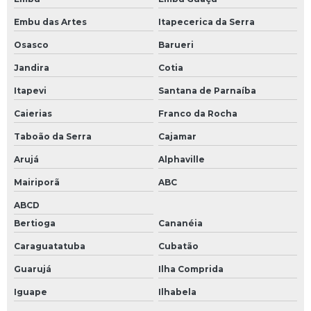
Embu das Artes
Itapecerica da Serra
Osasco
Barueri
Jandira
Cotia
Itapevi
Santana de Parnaíba
Caierias
Franco da Rocha
Taboão da Serra
Cajamar
Arujá
Alphaville
Mairiporã
ABC
ABCD
Bertioga
Cananéia
Caraguatatuba
Cubatão
Guarujá
Ilha Comprida
Iguape
Ilhabela