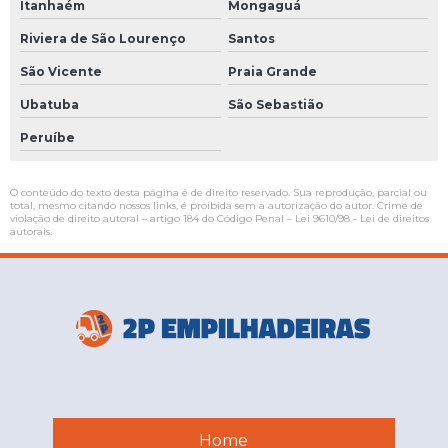
Itanhaém
Mongaguá
Riviera de São Lourenço
Santos
São Vicente
Praia Grande
Ubatuba
São Sebastião
Peruíbe
O conteúdo do texto desta página é de direito reservado. Sua reprodução, parcial ou
total, mesmo citando nossos links, é proibida sem a autorização do autor. Crime de
violação de direito autoral – artigo 184 do Código Penal –
Lei 9610/98 - Lei de direitos
autorais
.
Home