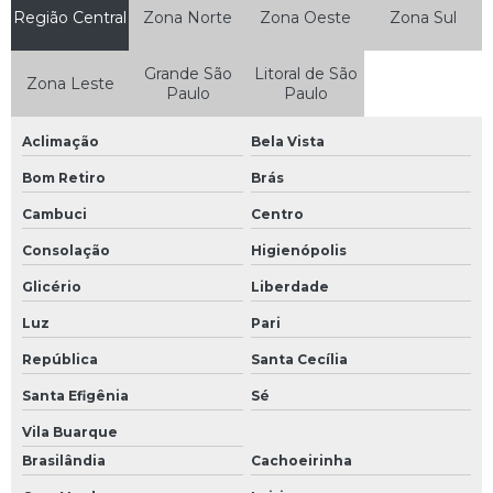
Região Central
Zona Norte
Zona Oeste
Zona Sul
Grande São
Litoral de São
Zona Leste
Paulo
Paulo
Aclimação
Bela Vista
Bom Retiro
Brás
Cambuci
Centro
Consolação
Higienópolis
Glicério
Liberdade
Luz
Pari
República
Santa Cecília
Santa Efigênia
Sé
Vila Buarque
Brasilândia
Cachoeirinha