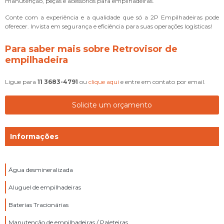
manutenção, peças e acessórios para empilhadeiras.
Conte com a experiência e a qualidade que só a 2P Empilhadeiras pode
oferecer. Invista em segurança e eficiência para suas operações logísticas!
Para saber mais sobre Retrovisor de
empilhadeira
Ligue para
11 3683-4791
ou
clique aqui
e entre em contato por email.
Solicite um orçamento
Informações
Água desmineralizada
Aluguel de empilhadeiras
Baterias Tracionárias
Manutenção de empilhadeiras / Paleteiras