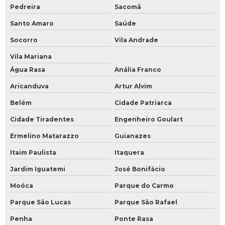
Pedreira
Sacomã
Santo Amaro
Saúde
Socorro
Vila Andrade
Vila Mariana
Água Rasa
Anália Franco
Aricanduva
Artur Alvim
Belém
Cidade Patriarca
Cidade Tiradentes
Engenheiro Goulart
Ermelino Matarazzo
Guianazes
Itaim Paulista
Itaquera
Jardim Iguatemi
José Bonifácio
Moóca
Parque do Carmo
Parque São Lucas
Parque São Rafael
Penha
Ponte Rasa