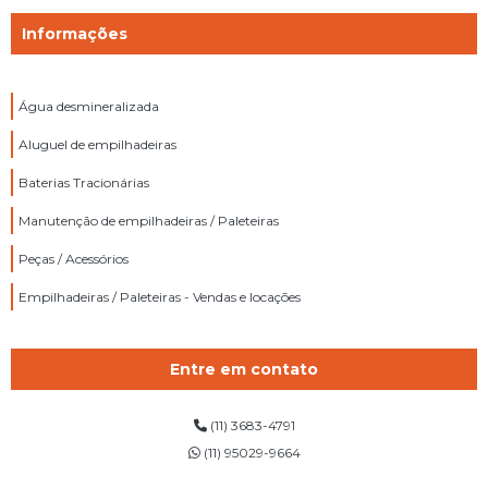
Informações
Água desmineralizada
Aluguel de empilhadeiras
Baterias Tracionárias
Manutenção de empilhadeiras / Paleteiras
Peças / Acessórios
Empilhadeiras / Paleteiras - Vendas e locações
Entre em contato
(11) 3683-4791
(11) 95029-9664