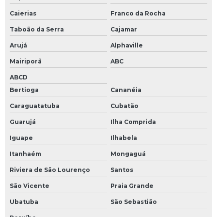
Caierias
Franco da Rocha
Taboão da Serra
Cajamar
Arujá
Alphaville
Mairiporã
ABC
ABCD
Bertioga
Cananéia
Caraguatatuba
Cubatão
Guarujá
Ilha Comprida
Iguape
Ilhabela
Itanhaém
Mongaguá
Riviera de São Lourenço
Santos
São Vicente
Praia Grande
Ubatuba
São Sebastião