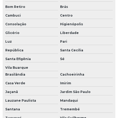
Bom Retiro
Brás
Cambuci
Centro
Consolação
Higienópolis
Glicério
Liberdade
Luz
Pari
República
Santa Cecília
Santa Efigênia
Sé
Vila Buarque
Brasilândia
Cachoeirinha
Casa Verde
Imirim
Jaçanã
Jardim São Paulo
Lauzane Paulista
Mandaqui
Santana
Tremembé
Tucuruvi
Vila Guilherme