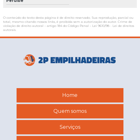
Peruíbe
O conteúdo do texto desta página é de direito reservado. Sua reprodução, parcial ou
total, mesmo citando nossos links, é proibida sem a autorização do autor. Crime de
violação de direito autoral – artigo 184 do Código Penal –
Lei 9610/98 - Lei de direitos
autorais
.
Home
Quem somos
Serviços