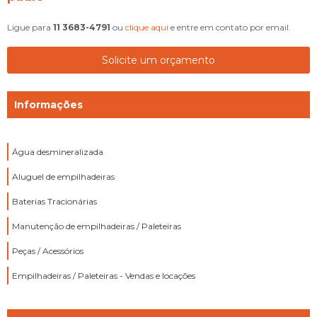
Ligue para
11 3683-4791
ou
clique aqui
e entre em contato por email.
Solicite um orçamento
Informações
Água desmineralizada
Aluguel de empilhadeiras
Baterias Tracionárias
Manutenção de empilhadeiras / Paleteiras
Peças / Acessórios
Empilhadeiras / Paleteiras - Vendas e locações