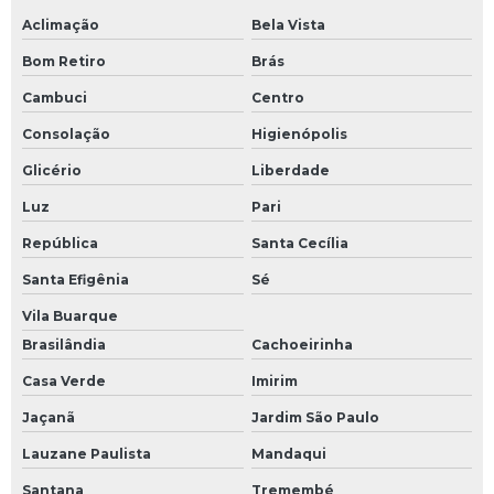
Aclimação
Bela Vista
Bom Retiro
Brás
Cambuci
Centro
Consolação
Higienópolis
Glicério
Liberdade
Luz
Pari
República
Santa Cecília
Santa Efigênia
Sé
Vila Buarque
Brasilândia
Cachoeirinha
Casa Verde
Imirim
Jaçanã
Jardim São Paulo
Lauzane Paulista
Mandaqui
Santana
Tremembé