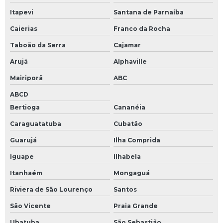
Itapevi
Santana de Parnaíba
Caierias
Franco da Rocha
Taboão da Serra
Cajamar
Arujá
Alphaville
Mairiporã
ABC
ABCD
Bertioga
Cananéia
Caraguatatuba
Cubatão
Guarujá
Ilha Comprida
Iguape
Ilhabela
Itanhaém
Mongaguá
Riviera de São Lourenço
Santos
São Vicente
Praia Grande
Ubatuba
São Sebastião