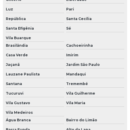
Luz
Pari
República
Santa Cecília
Santa Efigênia
Sé
Vila Buarque
Brasilândia
Cachoeirinha
Casa Verde
Imirim
Jaçanã
Jardim São Paulo
Lauzane Paulista
Mandaqui
Santana
Tremembé
Tucuruvi
Vila Guilherme
Vila Gustavo
Vila Maria
Vila Medeiros
Água Branca
Bairro do Limão
Barra Funda
Alto da Lapa