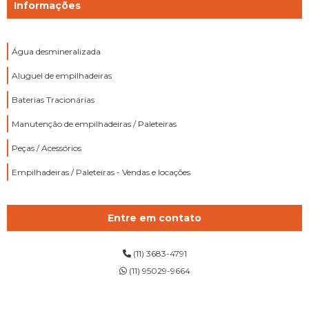
Informações
Água desmineralizada
Aluguel de empilhadeiras
Baterias Tracionárias
Manutenção de empilhadeiras / Paleteiras
Peças / Acessórios
Empilhadeiras / Paleteiras - Vendas e locações
Entre em contato
(11) 3683-4791
(11) 95029-9664