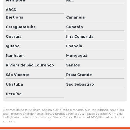
Mairiporã
ABC
ABCD
Bertioga
Cananéia
Caraguatatuba
Cubatão
Guarujá
Ilha Comprida
Iguape
Ilhabela
Itanhaém
Mongaguá
Riviera de São Lourenço
Santos
São Vicente
Praia Grande
Ubatuba
São Sebastião
Peruíbe
O conteúdo do texto desta página é de direito reservado. Sua reprodução, parcial ou
total, mesmo citando nossos links, é proibida sem a autorização do autor. Crime de
violação de direito autoral – artigo 184 do Código Penal –
Lei 9610/98 - Lei de direitos
autorais
.