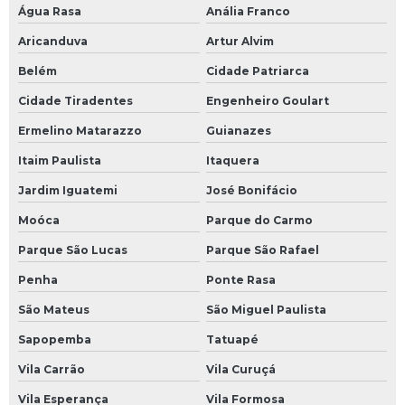
Água Rasa
Anália Franco
Aricanduva
Artur Alvim
Belém
Cidade Patriarca
Cidade Tiradentes
Engenheiro Goulart
Ermelino Matarazzo
Guianazes
Itaim Paulista
Itaquera
Jardim Iguatemi
José Bonifácio
Moóca
Parque do Carmo
Parque São Lucas
Parque São Rafael
Penha
Ponte Rasa
São Mateus
São Miguel Paulista
Sapopemba
Tatuapé
Vila Carrão
Vila Curuçá
Vila Esperança
Vila Formosa