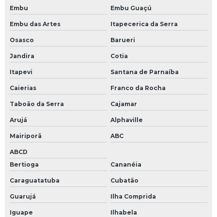
Embu
Embu Guaçú
Embu das Artes
Itapecerica da Serra
Osasco
Barueri
Jandira
Cotia
Itapevi
Santana de Parnaíba
Caierias
Franco da Rocha
Taboão da Serra
Cajamar
Arujá
Alphaville
Mairiporã
ABC
ABCD
Bertioga
Cananéia
Caraguatatuba
Cubatão
Guarujá
Ilha Comprida
Iguape
Ilhabela