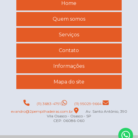
Home
Quem somos
Serviços
Contato
Informações
Mapa do site
(11) 3683-4791
(11) 95029-9664
evandro@2pempilhadeiras.com.br
Av. Santo Antônio, 390
Vila Osasco - Osasco - SP
CEP: 06086-060