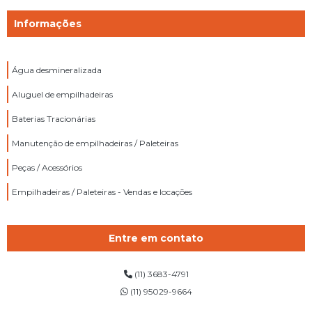
Informações
Água desmineralizada
Aluguel de empilhadeiras
Baterias Tracionárias
Manutenção de empilhadeiras / Paleteiras
Peças / Acessórios
Empilhadeiras / Paleteiras - Vendas e locações
Entre em contato
(11) 3683-4791
(11) 95029-9664