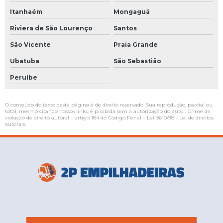
Itanhaém
Mongaguá
Riviera de São Lourenço
Santos
São Vicente
Praia Grande
Ubatuba
São Sebastião
Peruíbe
O conteúdo do texto desta página é de direito reservado. Sua reprodução, parcial ou
total, mesmo citando nossos links, é proibida sem a autorização do autor. Crime de
violação de direito autoral – artigo 184 do Código Penal –
Lei 9610/98 - Lei de direitos
autorais
.