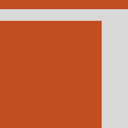
1
(11) 95029-9664
evandro@2pempilhadeiras.com.br
alizada
da 5l
água desmineralizada onde vende
lo
água desmineralizada venda
lhadeiras
empilhadeira elétrica são paulo
guel de empilhadeira são paulo
ssistência técnica empilhadeira
ulo
Locação de empilhadeira osasco
Locação de transpaleteira
onárias
ia 24v
Bateria tracionária 36v