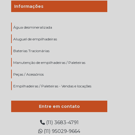
Informações
Água desmineralizada
Aluguel de empilhadeiras
Baterias Tracionárias
Manutenção de empilhadeiras / Paleteiras
Peças / Acessórios
Empilhadeiras / Paleteiras - Vendas e locações
Entre em contato
(11) 3683-4791
(11) 95029-9664