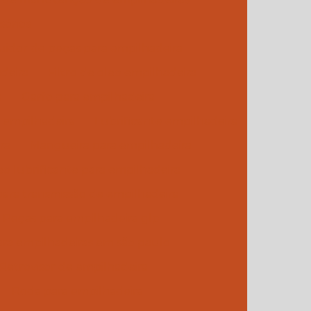
sórios
buidor de peças para empilhadeira
adeira
Filtro de oleo empilhadeira
a
Garfo para empilhadeira
a empilhadeira
Lubrificante empilhadeira
ra
Mangueira para empilhadeira
eo lubrificante para empilhadeira
para transmissão de empilhadeira
Peças para empilhadeira glp
ra empilhadeiras em são paulo
Retrovisor de empilhadeira
Roda para empilhadeira