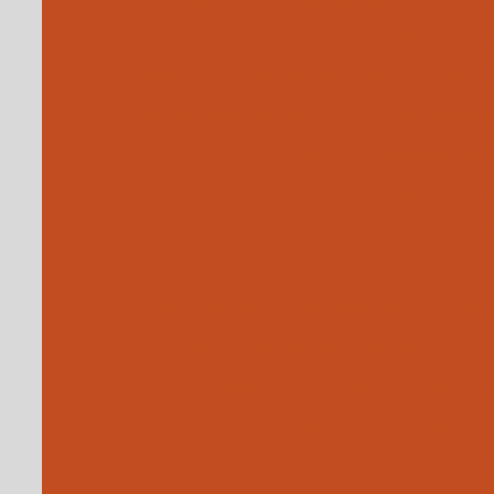
Peças / Aces
Acessórios para empilhadeiras
Distri
Farol de empilhadeira
Filtro de empilh
Fornecedor de peças empilhadeir
Lanterna para empilhadeira
Loja de peças par
Lubrificante para corrente de empilhadei
óleo hidráulico para empilhadeira
ól
óleo para motor empilhadeira
óleo 
Peças para empilhadeira elétrica
Peças para empilhadeiras
Peças pa
Peças reposição empilhadeira
Roda maciça para empilhadeira