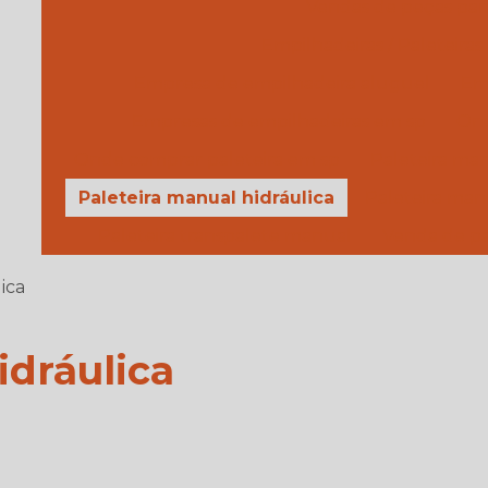
Vendas de peças par
Empilhadeiras / Paleteiras
Empresa de empilhadeira aluguel
Em
Empresas de empilhadeiras em sp
Ond
Onde comprar paleteira em sp
Paleteira ma
Paleteira manual hidráulica
Paleteira man
Paleteira transpalete manual
Venda de pa
ica
idráulica