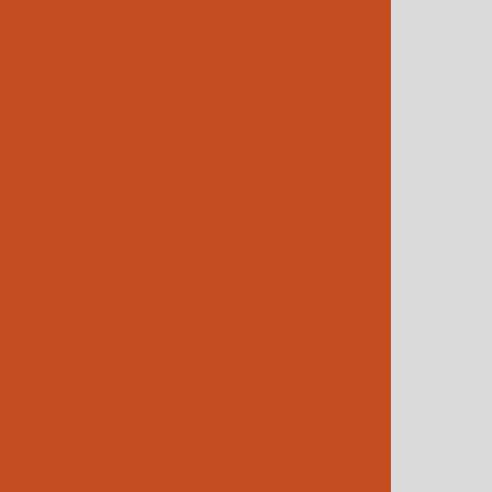
nária 48v
iras / Paleteiras
a
Conserto de empilhadeira
paleteira elétrica
Conserto de paleteiras
de manutenção de empilhadeira
Manutenção de empilhadeira
Manutenção de empilhadeira a gás
anutenção de empilhadeira manual
anutenção de paleteira elétrica
enção preventiva em empilhadeiras
Manutenção preventiva paleteira manual
Reforma de empilhadeiras
s de manutenção de empilhadeiras