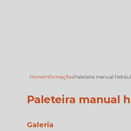
Home
Informações
Paleteira manual hidrául
Paleteira manual h
Galeria