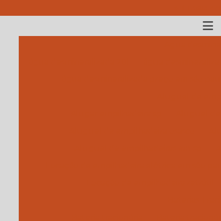
(11) 3683-479
Água desminer
água desmineralizada 20l
água desmineraliza
água desmineralizada preço em são pau
Aluguel de empi
Alugar empilhadeira sp
Aluguel de 
Aluguel de empilhadeira osasco
Alu
Aluguel de empilhadeiras em sp
A
Locação de empilhadeira elétrica em são pa
Locação de empilhadeira retrátil
Baterias Traci
Bateria tracionária
Bateria tracionár