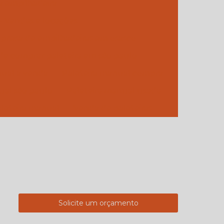
a empilhadeira
 - Vendas e locações
presa de empilhadeiras em osasco
e comprar paleteira em são paulo
nual a venda
Paleteira manual compra
ual são paulo
Paleteira manual usada
leteira manual
Venda de paleteiras
Solicite um orçamento