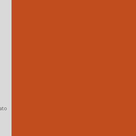
Bateria tracio
Manutenção de empilhade
Cinto de segurança para empilhadeir
Conserto de empilhadeira elétrica
Conserto de 
Empilhadeira manutenção
Empresa 
Empresas de reforma de empilhadeiras
Manutenção de empilhadeira a combustão
Manutenção de empilhadeira elétrica
M
Manutenção de empilhadeiras sp
M
Manutenção de paleteira manual
Manut
ato
Manutenção preventiva empilhadeira elétrica
Plano de manutenção empilhadeira
Reforma de empilhadeiras sp
Serviço