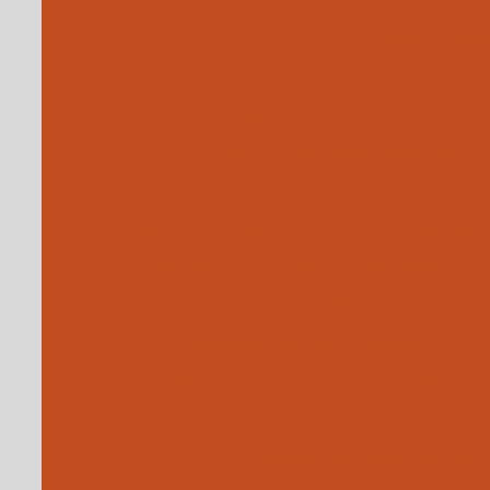
Peças / Aces
Acessórios para empilhadeiras
Distri
Farol de empilhadeira
Filtro de empilhad
Fornecedor de peças empilhadeir
Lanterna para empilhadeira
Loja de peças par
Lubrificante para corrente de empilhadei
óleo hidráulico para empilhadeira
ól
óleo para motor empilhadeira
óleo 
Peças para empilhadeira elétrica
Peças para empilhadeiras
Peças pa
Peças reposição empilhadeira
Roda maciça para empilhadeira