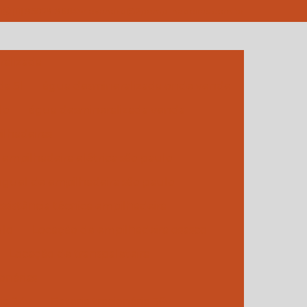
1
(11) 95029-9664
evandro@2pempilhadeiras.com.br
alizada
da 5l
água desmineralizada onde vende
lo
água desmineralizada venda
lhadeiras
empilhadeira elétrica são paulo
guel de empilhadeira são paulo
ssistência técnica empilhadeira
ulo
Locação de empilhadeira osasco
Locação de transpaleteira
onárias
ia 24v
Bateria tracionária 36v