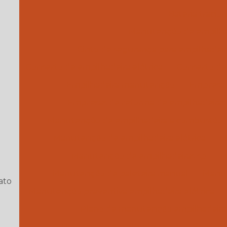
Bateria tracio
Manutenção de empilhade
Cinto de segurança para empilhadeir
Conserto de empilhadeira elétrica
Conserto de 
Empilhadeira manutenção
Empresa 
Empresas de reforma de empilhadeiras
Manutenção de empilhadeira a combustão
Manutenção de empilhadeira elétrica
M
Manutenção de empilhadeiras sp
M
Manutenção de paleteira manual
Manut
ato
Manutenção preventiva empilhadeira elétrica
Plano de manutenção empilhadeira
Reforma de empilhadeiras sp
Serviço