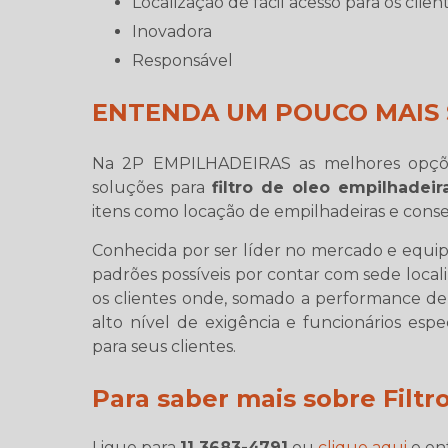
localização de fácil acesso para os clien
inovadora
responsável
ENTENDA UM POUCO MAIS 
Na 2P EMPILHADEIRAS as melhores opçõe
soluções para
filtro de oleo empilhadeir
itens como locação de empilhadeiras e conser
Conhecida por ser líder no mercado e equip
padrões possíveis por contar com sede locali
os clientes onde, somado a performance de
alto nível de exigência e funcionários esp
para seus clientes.
Para saber mais sobre Filtr
Ligue para
11 3683-4791
ou
clique aqui
e en