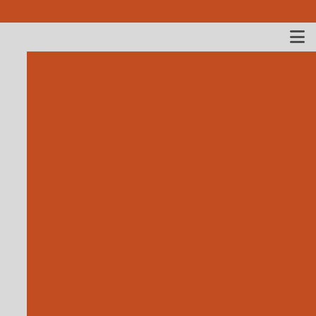
(11) 3683-479
Água desminer
água desmineralizada 20l
água desmineraliza
água desmineralizada preço em são pau
Aluguel de empi
Alugar empilhadeira sp
Aluguel de 
Aluguel de empilhadeira osasco
Alu
Aluguel de empilhadeiras em sp
A
Locação de empilhadeira elétrica em são pa
Locação de empilhadeira retrátil
Baterias Traci
Bateria tracionária
Bateria tracionár