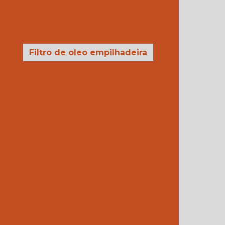
sórios
buidor de peças para empilhadeira
eira
Filtro de oleo empilhadeira
a
Garfo para empilhadeira
a empilhadeira
Lubrificante empilhadeira
ra
Mangueira para empilhadeira
eo lubrificante para empilhadeira
para transmissão de empilhadeira
Peças para empilhadeira glp
ra empilhadeiras em são paulo
Retrovisor de empilhadeira
Roda para empilhadeira