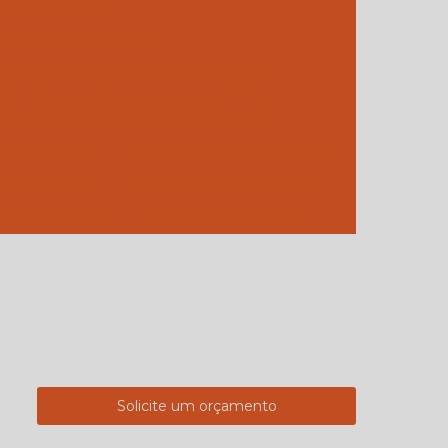
a empilhadeira
 - Vendas e locações
presa de empilhadeiras em osasco
e comprar paleteira em são paulo
nual a venda
Paleteira manual compra
al são paulo
Paleteira manual usada
leteira manual
Venda de paleteiras
Solicite um orçamento