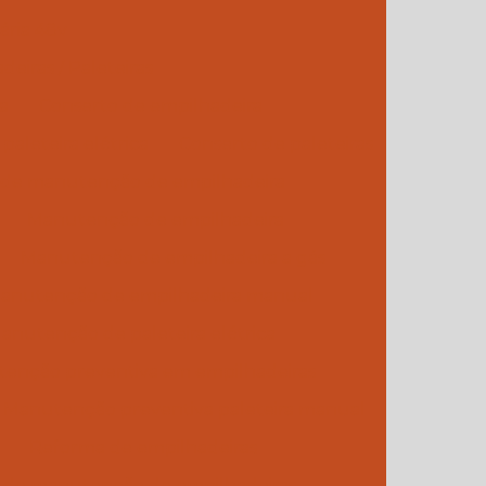
nária 48v
iras / Paleteiras
a
Conserto de empilhadeira
paleteira elétrica
Conserto de paleteiras
de manutenção de empilhadeira
Manutenção de empilhadeira
Manutenção de empilhadeira a gás
anutenção de empilhadeira manual
anutenção de paleteira elétrica
enção preventiva em empilhadeiras
Manutenção preventiva paleteira manual
Reforma de empilhadeiras
s de manutenção de empilhadeiras