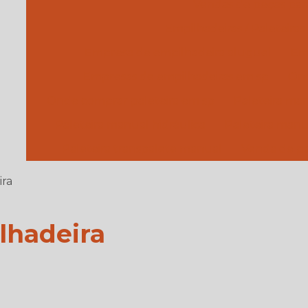
Vendas de peças par
Empilhadeiras / Paleteiras
Empresa de empilhadeira aluguel
Em
Empresas de empilhadeiras em sp
Ond
Onde comprar paleteira em sp
Paleteira ma
Paleteira manual hidráulica
Paleteira manu
Paleteira transpalete manual
Venda de pa
ira
ilhadeira