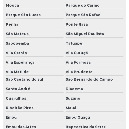
Moóca
Parque do Carmo
Parque São Lucas
Parque São Rafael
Penha
Ponte Rasa
São Mateus
São Miguel Paulista
Sapopemba
Tatuapé
Vila Carrão
Vila Curuçá
Vila Esperança
Vila Formosa
Vila Matilde
Vila Prudente
São Caetano do sul
São Bernardo do Campo
Santo André
Diadema
Guarulhos
Suzano
Ribeirão Pires
Mauá
Embu
Embu Guaçú
Embu das Artes
Itapecerica da Serra