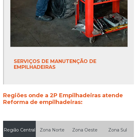
SERVIÇOS DE MANUTENÇÃO DE
EMPILHADEIRAS
Regiões onde a 2P Empilhadeiras atende
Reforma de empilhadeiras:
Região Central
Zona Norte
Zona Oeste
Zona Sul