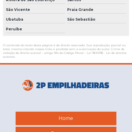
São Vicente
Praia Grande
Ubatuba
São Sebastião
Peruíbe
O conteúdo do texto desta página é de direito reservado. Sua reprodução, parcial ou
total, mesmo citando nossos links, é proibida sem a autorização do autor. Crime de
violação de direito autoral – artigo 184 do Código Penal –
Lei 9610/98 - Lei de direitos
autorais
.
Home