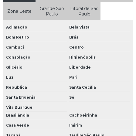
Grande São
Litoral de São
Zona Leste
Paulo
Paulo
Aclimação
Bela Vista
Bom Retiro
Brás
Cambuci
Centro
Consolação
Higienópolis
Glicério
Liberdade
Luz
Pari
República
Santa Cecília
Santa Efigênia
Sé
Vila Buarque
Brasilândia
Cachoeirinha
Casa Verde
Imirim
Jaçanã
Jardim São Paulo