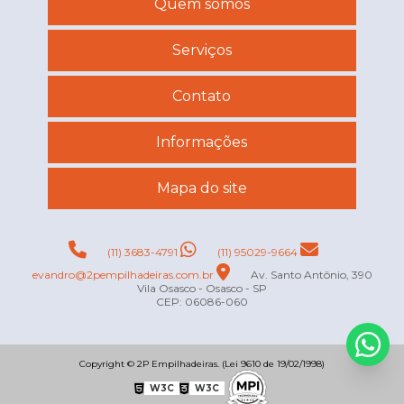
Quem somos
Serviços
Contato
Informações
Mapa do site
(11) 3683-4791
(11) 95029-9664
evandro@2pempilhadeiras.com.br
Av. Santo Antônio, 390
Vila Osasco - Osasco - SP
CEP: 06086-060
Copyright © 2P Empilhadeiras. (Lei 9610 de 19/02/1998)
W3C
W3C