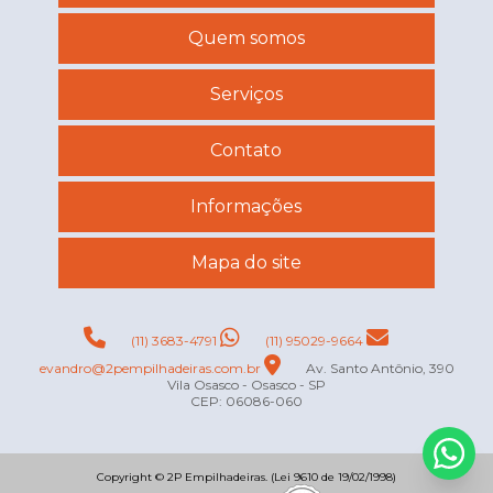
Quem somos
Serviços
Contato
Informações
Mapa do site
(11) 3683-4791
(11) 95029-9664
evandro@2pempilhadeiras.com.br
Av. Santo Antônio, 390
Vila Osasco - Osasco - SP
CEP: 06086-060
Copyright © 2P Empilhadeiras. (Lei 9610 de 19/02/1998)