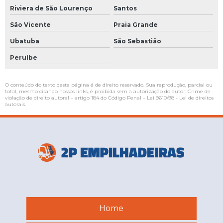
Riviera de São Lourenço
Santos
São Vicente
Praia Grande
Ubatuba
São Sebastião
Peruíbe
O conteúdo do texto desta página é de direito reservado. Sua reprodução, parcial ou
total, mesmo citando nossos links, é proibida sem a autorização do autor. Crime de
violação de direito autoral – artigo 184 do Código Penal –
Lei 9610/98 - Lei de direitos
autorais
.
Home