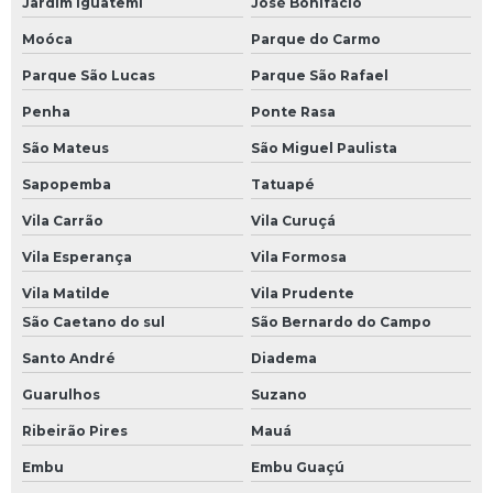
Jardim Iguatemi
José Bonifácio
Moóca
Parque do Carmo
Parque São Lucas
Parque São Rafael
Penha
Ponte Rasa
São Mateus
São Miguel Paulista
Sapopemba
Tatuapé
Vila Carrão
Vila Curuçá
Vila Esperança
Vila Formosa
Vila Matilde
Vila Prudente
São Caetano do sul
São Bernardo do Campo
Santo André
Diadema
Guarulhos
Suzano
Ribeirão Pires
Mauá
Embu
Embu Guaçú