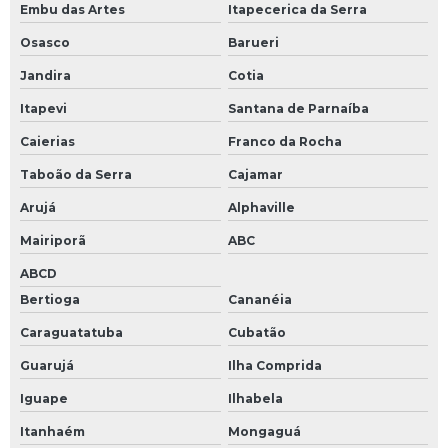
Embu das Artes
Itapecerica da Serra
Osasco
Barueri
Jandira
Cotia
Itapevi
Santana de Parnaíba
Caierias
Franco da Rocha
Taboão da Serra
Cajamar
Arujá
Alphaville
Mairiporã
ABC
ABCD
Bertioga
Cananéia
Caraguatatuba
Cubatão
Guarujá
Ilha Comprida
Iguape
Ilhabela
Itanhaém
Mongaguá