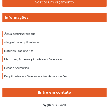
Solicite um orçamento
Informações
Água desmineralizada
Aluguel de empilhadeiras
Baterias Tracionárias
Manutenção de empilhadeiras / Paleteiras
Peças / Acessórios
Empilhadeiras / Paleteiras - Vendas e locações
Entre em contato
(11) 3683-4791