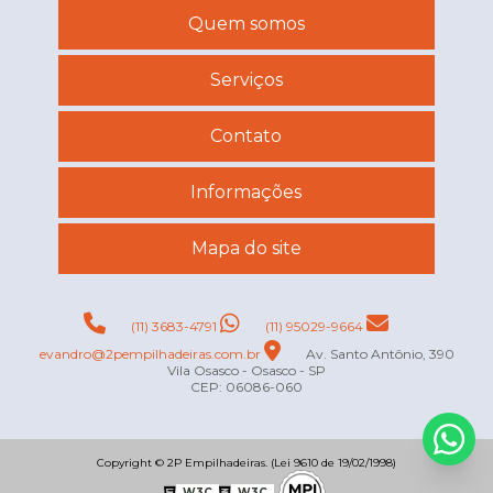
Quem somos
Serviços
Contato
Informações
Mapa do site
(11) 3683-4791
(11) 95029-9664
evandro@2pempilhadeiras.com.br
Av. Santo Antônio, 390
Vila Osasco - Osasco - SP
CEP: 06086-060
Copyright © 2P Empilhadeiras. (Lei 9610 de 19/02/1998)
W3C
W3C