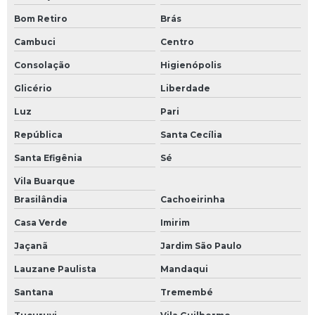
Bom Retiro
Brás
Cambuci
Centro
Consolação
Higienópolis
Glicério
Liberdade
Luz
Pari
República
Santa Cecília
Santa Efigênia
Sé
Vila Buarque
Brasilândia
Cachoeirinha
Casa Verde
Imirim
Jaçanã
Jardim São Paulo
Lauzane Paulista
Mandaqui
Santana
Tremembé