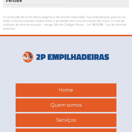
Peruíbe
O conteúdo do texto desta página é de direito reservado. Sua reprodução, parcial ou
total, mesmo citando nossos links, é proibida sem a autorização do autor. Crime de
violação de direito autoral – artigo 184 do Código Penal –
Lei 9610/98 - Lei de direitos
autorais
.
Home
Quem somos
Serviços