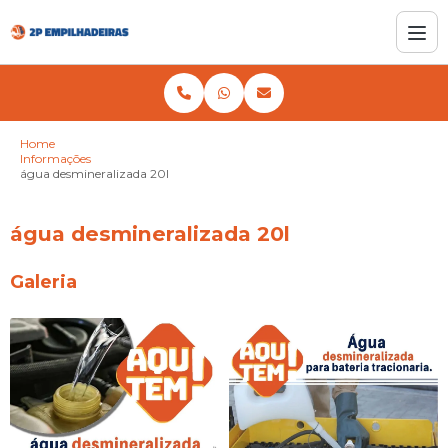
Home
Informações
água desmineralizada 20l
água desmineralizada 20l
Galeria