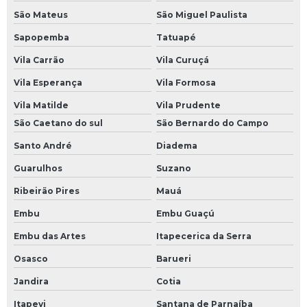
São Mateus
São Miguel Paulista
Sapopemba
Tatuapé
Vila Carrão
Vila Curuçá
Vila Esperança
Vila Formosa
Vila Matilde
Vila Prudente
São Caetano do sul
São Bernardo do Campo
Santo André
Diadema
Guarulhos
Suzano
Ribeirão Pires
Mauá
Embu
Embu Guaçú
Embu das Artes
Itapecerica da Serra
Osasco
Barueri
Jandira
Cotia
Itapevi
Santana de Parnaíba