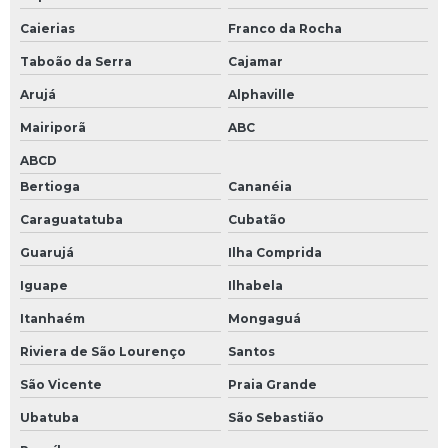
Caierias
Franco da Rocha
Taboão da Serra
Cajamar
Arujá
Alphaville
Mairiporã
ABC
ABCD
Bertioga
Cananéia
Caraguatatuba
Cubatão
Guarujá
Ilha Comprida
Iguape
Ilhabela
Itanhaém
Mongaguá
Riviera de São Lourenço
Santos
São Vicente
Praia Grande
Ubatuba
São Sebastião